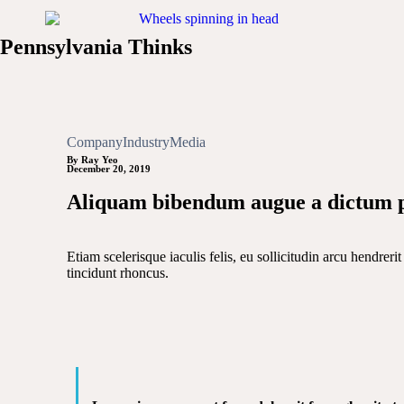
Pennsylvania Thinks
Company
Industry
Media
By Ray Yeo
December 20, 2019
Aliquam bibendum augue a dictum p
Etiam scelerisque iaculis felis, eu sollicitudin arcu hendrer
tincidunt rhoncus.