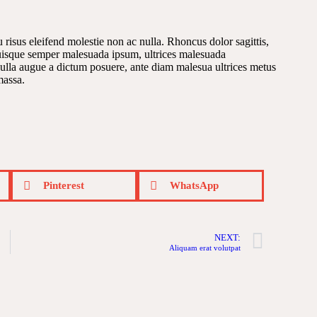
 risus eleifend molestie non ac nulla. Rhoncus dolor sagittis,
uisque semper malesuada ipsum, ultrices malesuada
 nulla augue a dictum posuere, ante diam malesua ultrices metus
massa.
Pinterest
WhatsApp
NEXT:
Aliquam erat volutpat