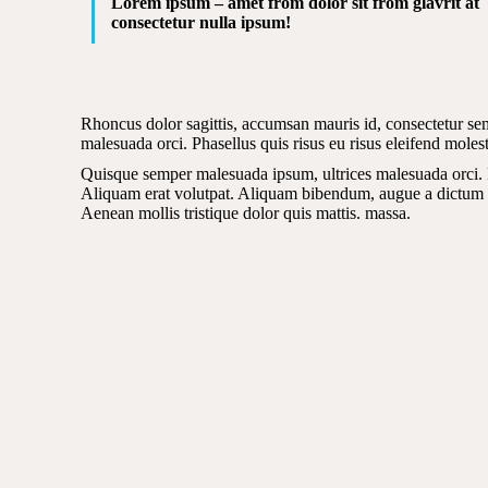
Lorem ipsum – amet from dolor sit from glavrit at
consectetur nulla ipsum!
Rhoncus dolor sagittis, accumsan mauris id, consectetur s
malesuada orci. Phasellus quis risus eu risus eleifend molest
Quisque semper malesuada ipsum, ultrices malesuada orci. Ph
Aliquam erat volutpat. Aliquam bibendum, augue a dictum po
Aenean mollis tristique dolor quis mattis. massa.