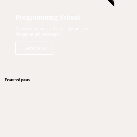
Programming School
Mauris maximus sed eros eget posuere.
Integer at pellentesque!
Learn more
Featured posts