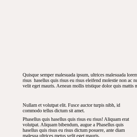
Quisque semper malesuada ipsum, ultrices malesuada lorem i
risus hasellus quis risus eu risus eleifend molestie non ac 
velit eget mauris. Aenean mollis tristique dolor quis mattis 
Nullam et volutpat elit. Fusce auctor turpis nibh, id
commodo tellus dictum sit amet.
Phasellus quis hasellus quis risus eu risus! Aliquam erat
volutpat. Aliquam bibendum, augue a Phasellus quis
hasellus quis risus eu risus dictum posuere, ante diam
malesua ultrices metus velit eget mauris.