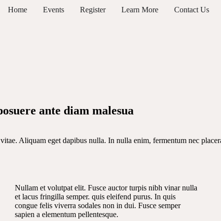
Home
Events
Register
Learn More
Contact Us
osuere ante diam malesua
it vitae. Aliquam eget dapibus nulla. In nulla enim, fermentum nec placera
Nullam et volutpat elit. Fusce auctor turpis nibh vinar nulla
et lacus fringilla semper. quis eleifend purus. In quis
congue felis viverra sodales non in dui. Fusce semper
sapien a elementum pellentesque.